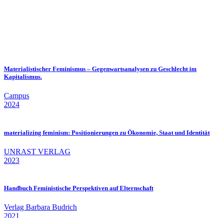
Materialistischer Feminismus – Gegenwartsanalysen zu Geschlecht im
Kapitalismus.
Campus
2024
materializing feminism: Positionierungen zu Ökonomie, Staat und Identität
UNRAST VERLAG
2023
Handbuch Feministische Perspektiven auf Elternschaft
Verlag Barbara Budrich
2021